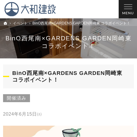
理想の住宅を建てるお手伝い。西尾市・安城市・岡崎市の新築戸建てやリフォームのこと
西尾市の工務店 大和建設｜安城市・岡崎市の新築戸建てやリフォームならお任せ
イベント
BinO西尾南×GARDENS GARDEN岡崎東 コラボイベント！
トップ
BinO西尾南×GARDENS GARDEN岡崎東
コラボイベント！
BinO西尾南×GARDENS GARDEN岡崎東
コラボイベント！
開催済み
2024年6月15日㈯