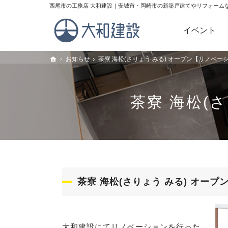
理想の住宅を建てるお手伝い。西尾市・安城市・岡崎市の新築戸建てや
西尾市の工務店 大和建設｜安城市・岡崎市の新築戸建てやリフォーム
イベント
Home
お知らせ
お知らせ
茶寮 海松(さりょう みる) オープン【リノベー
茶寮 海松(さりょう みる) オープン【リノベー
トップ
トップ
茶寮 海松(
茶寮 海松(さりょう みる) オー
大和建設にてリノベーションを行った