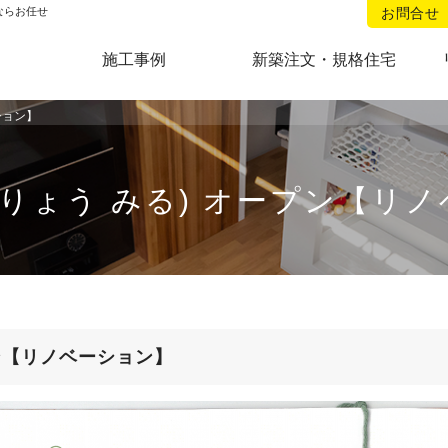
リフォームのことなら当社へ。
ならお任せ
お問合せ
施工事例
新築注文・規格住宅
ション】
ション】
さりょう みる) オープン【リ
プン【リノベーション】