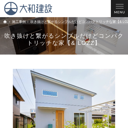
理想の住宅を建てるお手伝い。西尾市・安城市・岡崎市の新築戸建てやリフォームのこと
西尾市の工務店 大和建設｜安城市・岡崎市の新築戸建てやリフォームならお任せ
施工事例
吹き抜けと繋がるシンプルだけどコンパクトリッチな家【& LO
トップ
吹き抜けと繋がるシンプルだけどコンパク
トリッチな家【& LOZZ】