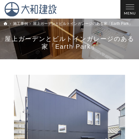
理想の住宅を建てるお手伝い。西尾市・安城市・岡崎市の新築戸建てやリフォームのこと
西尾市の工務店 大和建設｜安城市・岡崎市の新築戸建てやリフォームならお任せ
施工事例
屋上ガーデンとビルトインガレージのある家「Earth Park」
トップ
屋上ガーデンとビルトインガレージのある
家「Earth Park」