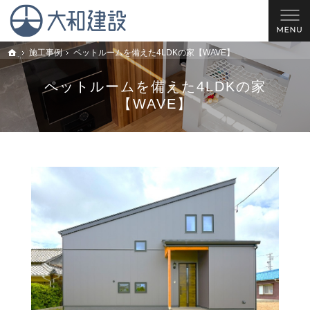
理想の住宅を建てるお手伝い。西尾市・安城市・岡崎市の新築戸建てやリフォームのこと
西尾市の工務店 大和建設｜安城市・岡崎市の新築戸建てやリフォームならお任せ
施工事例
ペットルームを備えた4LDKの家【WAVE】
トップ
ペットルームを備えた4LDKの家
【WAVE】