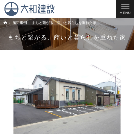
理想の住宅を建てるお手伝い。西尾市・安城市・岡崎市の新築戸建てやリフォームのこと
西尾市の工務店 大和建設｜安城市・岡崎市の新築戸建てやリフォームならお任せ
施工事例
まちと繋がる、商いと暮らしを重ねた家
トップ
まちと繋がる、商いと暮らしを重ねた家