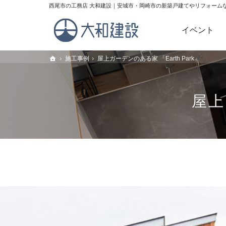
理想の住宅を建てるお手伝い。西尾市・安城市・岡崎市の新築戸建てや
西尾市の工務店 大和建設｜安城市・岡崎市の新築戸建てやリフォーム
イベント
Home
施工事例
施工事例
屋上ガーデンのある家 「Earth Park」
屋上ガーデンのある家 「Earth Park」
トップ
トップ
屋上