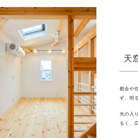
天
都会や
ず、明
光の入
るく、