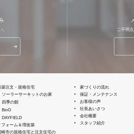
み
い。
ご不明点
新築注文・規格住宅
家づくりの流れ
ソーラーサーキットのお家
保証・メンテナンス
お客様の声
四季の館
社長あいさつ
BinO
会社概要
DAYFIELD
スタッフ紹介
リフォーム＆増改築
岡崎市の規格住宅と注文住宅の