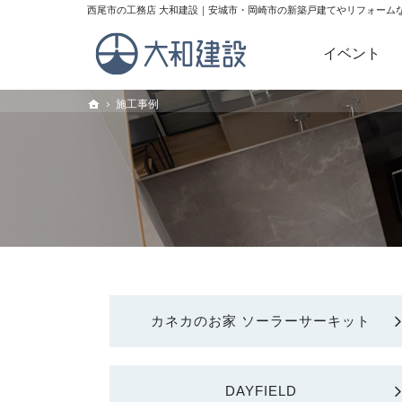
理想の住宅を建てるお手伝い。西尾市・安城市・岡崎市の新築戸建てや
西尾市の工務店 大和建設｜安城市・岡崎市の新築戸建てやリフォーム
イベント
Home
施工事例
施工事例
トップ
トップ
カネカのお家 ソーラーサーキット
DAYFIELD