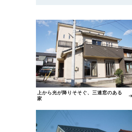
上から光が降りそそぐ、三連窓のある
家